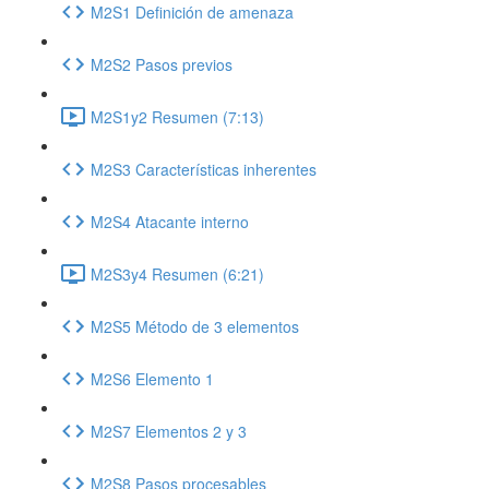
M2S1 Definición de amenaza
M2S2 Pasos previos
M2S1y2 Resumen (7:13)
M2S3 Características inherentes
M2S4 Atacante interno
M2S3y4 Resumen (6:21)
M2S5 Método de 3 elementos
M2S6 Elemento 1
M2S7 Elementos 2 y 3
M2S8 Pasos procesables